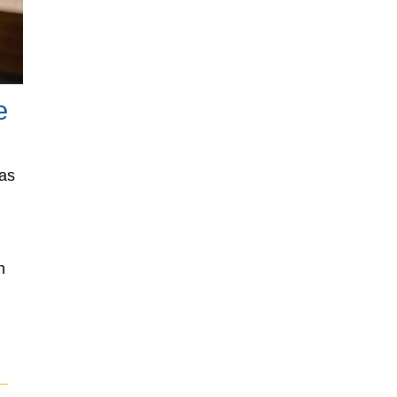
e
das
n