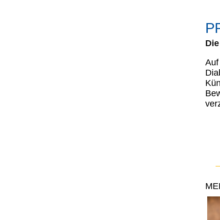
PR
Die
Auf
Dia
Kün
Bew
ver
ME