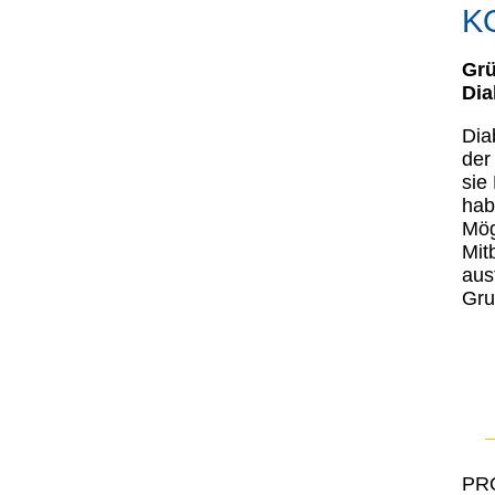
K
Grü
Dia
Dia
der
sie
hab
Mög
Mit
aus
Gru
PR