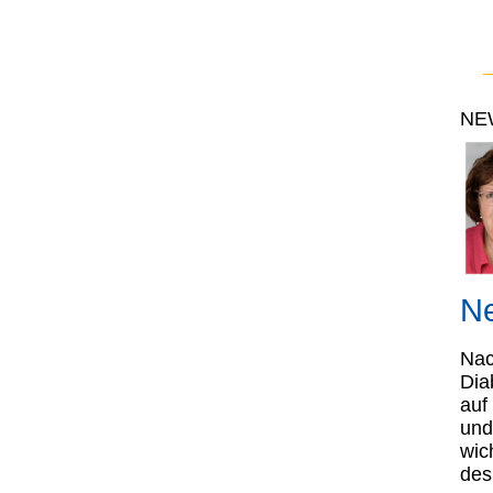
NE
Ne
Nac
Dia
auf
und
wic
des