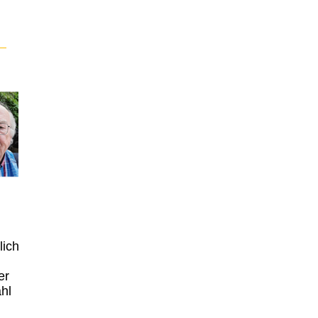
lich
n
er
hl