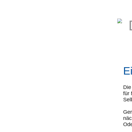
E
Die
für
Sel
Ger
näc
Ode