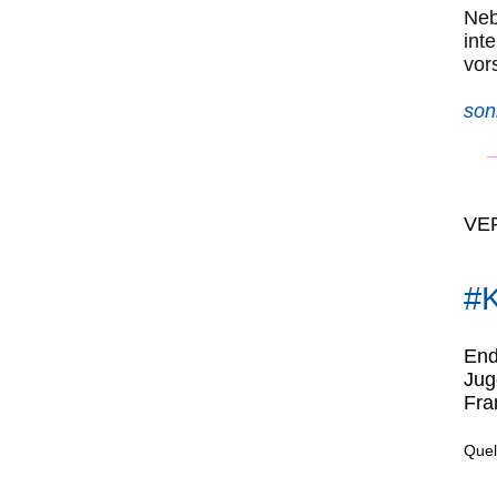
Neb
int
vor
son
VE
#K
End
Jug
Fra
Quel