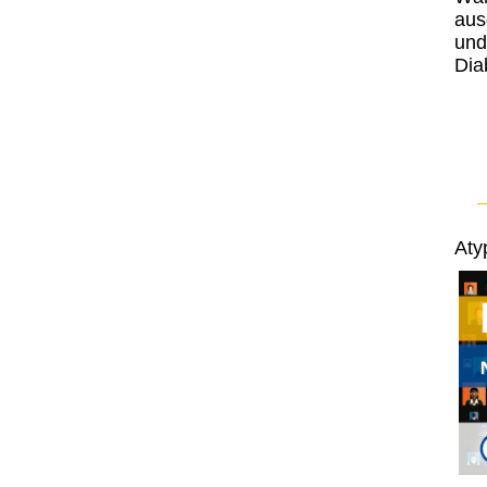
aus
und
Dia
Aty