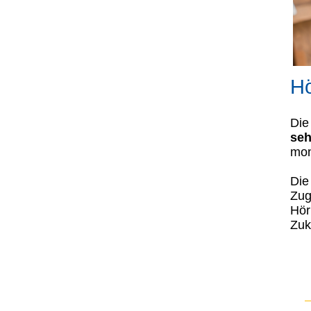
Hö
Di
seh
mon
Die
Zug
Hör
Zuk