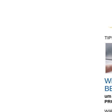
TIP
Wi
BE
um
PRO
Wäh