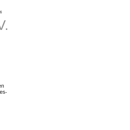
.2026
en
es-