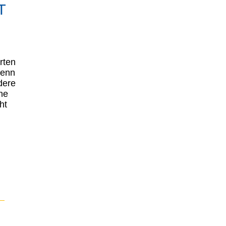
T
rten
wenn
dere
ne
ht